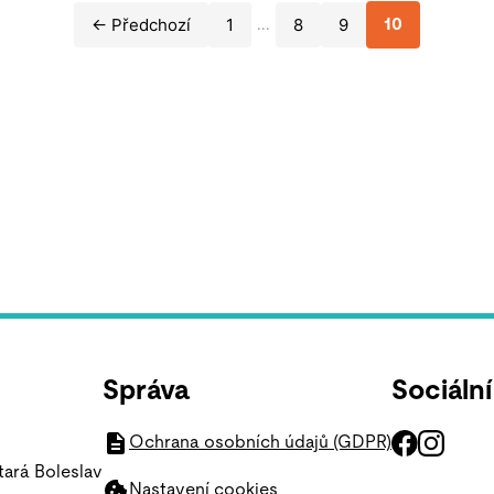
← Předchozí
1
8
9
...
10
Správa
Sociální
Ochrana osobních údajů (GDPR)
tará Boleslav
Nastavení cookies