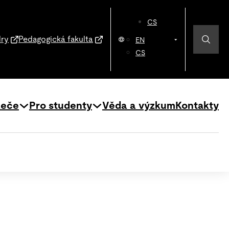
CS
dry
Pedagogická fakulta
EN
CS
zeče
Pro studenty
Věda a výzkum
Kontakty