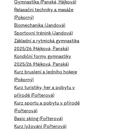
Gymnastika (Panská, Hájková)
Relaxační techniky a masáže
(Pokorný)
Biomechanika (Jandová)
Sportovní trénink (Jandová)
Základní a rytmická gymnastika
2025/26 (Hájková, Panská)
Kondiční formy gymnastiky
2025/26 (Hájková, Panská)
Kurz bruslení a ledního hokeje
(Pokorný)
Kurz turistiky, her a pobytu v
přírodě (Fořterová)
Kurz sportu a pobytu v přírodě
(Fořterová)
Basic skiing (Fořterová)
Kurz lyžování (Fořterová)