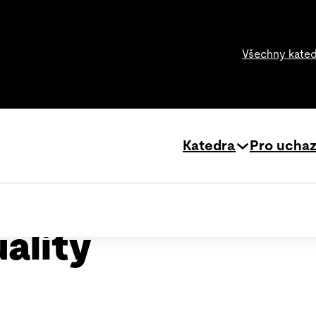
Všechny kate
Katedra
Pro ucha
ality