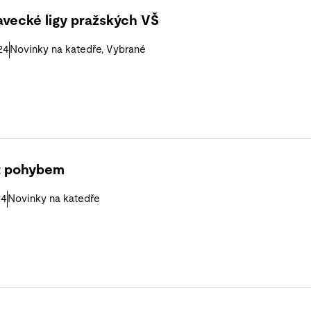
lavecké ligy pražských VŠ
24
Novinky na katedře
,
Vybrané
t pohybem
24
Novinky na katedře