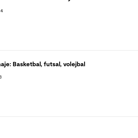
24
je: Basketbal, futsal, volejbal
3