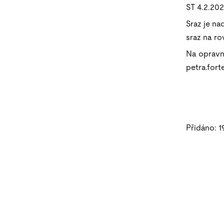
ST 4.2.202
Sraz je n
sraz na ro
Na opravn
petra.fort
Přidáno: 1