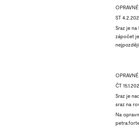
OPRAVNÉ 
ST 4.2.202
Sraz je na
zápočet je
nejpozději
OPRAVNÉ 
ČT 15.1.20
Sraz je n
sraz na ro
Na opravn
petra.fort