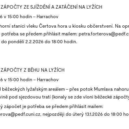
ZÁPOČTY ZE SJÍŽDĚNÍ A ZATÁČENÍ NA LYŽÍCH
6 v 15:00 hodin – Harrachov
 horní stanici vleku Čertova hora u kiosku občerstvení. Na o
 potřeba se předem přihlásit mailem: petra.forterova@pedf.c
 do pondělí 2.2.2026 do 18:00 hodin.
ZÁPOČTY Z BĚHU NA LYŽÍCH
26 v 15:00 hodin – Harrachov
ad běžeckých lyžařským areálem – přes potok Mumlava nahoru
vině pod sjezdovou tratí (konaly se zde vloni běžecké zápočty
ý zápočet je potřeba se předem přihlásit mailem:
erova@pedf.cuni.cz, nejpozději do úterý 13.1.2026 do 18:00 ho