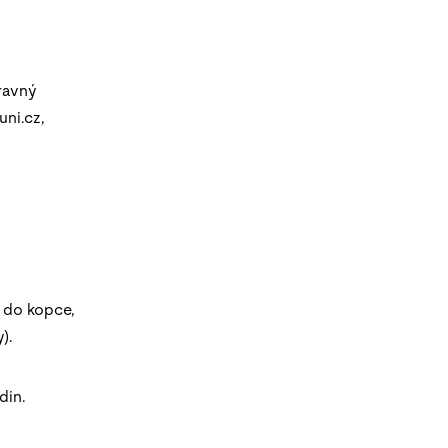
pravný
uni.cz,
 do kopce,
).
din.