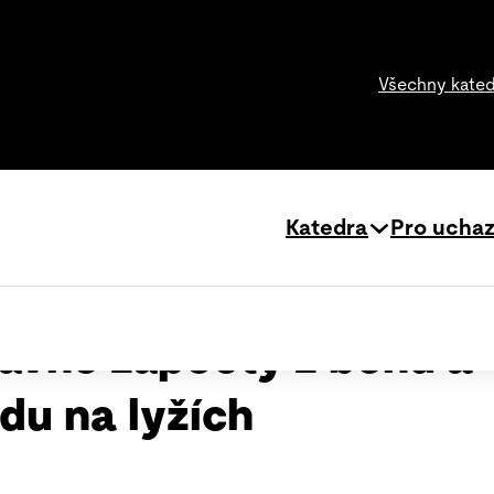
Všechny kate
Katedra
Pro ucha
avné zápočty z běhu a
zdu na lyžích