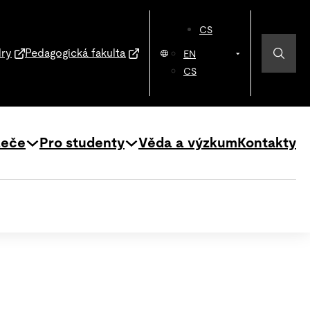
CS
dry
Pedagogická fakulta
EN
CS
zeče
Pro studenty
Věda a výzkum
Kontakty