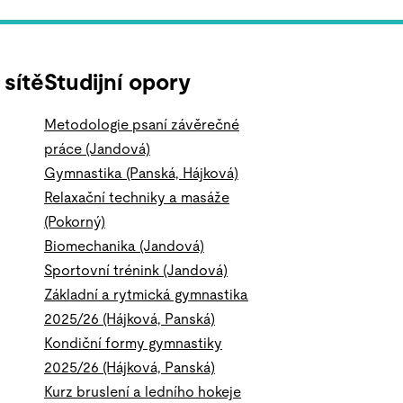
 sítě
Studijní opory
Metodologie psaní závěrečné
práce (Jandová)
Gymnastika (Panská, Hájková)
Relaxační techniky a masáže
(Pokorný)
Biomechanika (Jandová)
Sportovní trénink (Jandová)
Základní a rytmická gymnastika
2025/26 (Hájková, Panská)
Kondiční formy gymnastiky
2025/26 (Hájková, Panská)
Kurz bruslení a ledního hokeje