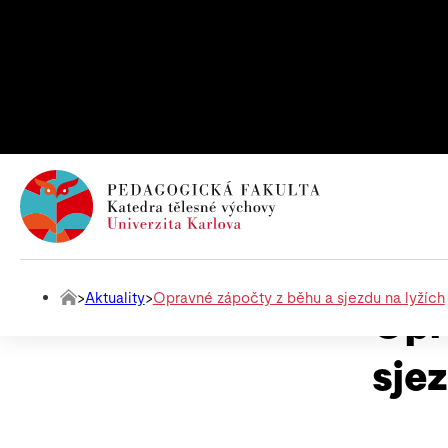
>
Aktuality
>
Opravné zápočty z běhu a sjezdu na lyžích
Opr
sje