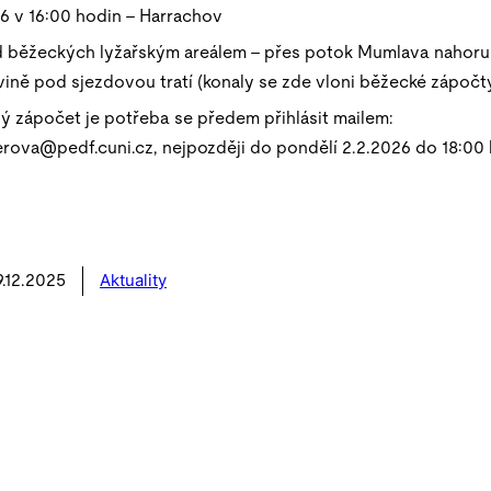
6 v 16:00 hodin – Harrachov
ad běžeckých lyžařským areálem – přes potok Mumlava nahoru
vině pod sjezdovou tratí (konaly se zde vloni běžecké zápočty
ý zápočet je potřeba se předem přihlásit mailem:
erova@pedf.cuni.cz, nejpozději do pondělí 2.2.2026 do 18:00 
Aktuality
9.12.2025