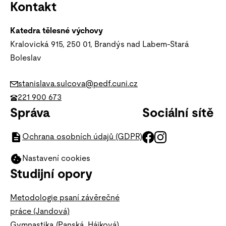
Kontakt
Katedra tělesné výchovy
Kralovická 915, 250 01, Brandýs nad Labem-Stará
Boleslav
stanislava.sulcova@pedf.cuni.cz
221 900 673
Správa
Sociální sítě
Ochrana osobních údajů (GDPR)
Nastavení cookies
Studijní opory
Metodologie psaní závěrečné
práce (Jandová)
Gymnastika (Panská, Hájková)