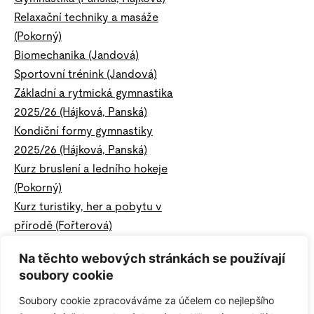
Relaxační techniky a masáže
(Pokorný)
Biomechanika (Jandová)
Sportovní trénink (Jandová)
Základní a rytmická gymnastika
2025/26 (Hájková, Panská)
Kondiční formy gymnastiky
2025/26 (Hájková, Panská)
Kurz bruslení a ledního hokeje
(Pokorný)
Kurz turistiky, her a pobytu v
přírodě (Fořterová)
Kurz sportu a pobytu v přírodě
Na těchto webových stránkách se používají
(Fořterová)
soubory cookie
Basic skiing (Fořterová)
Soubory cookie zpracováváme za účelem co nejlepšího
Kurz lyžování (Fořterová)