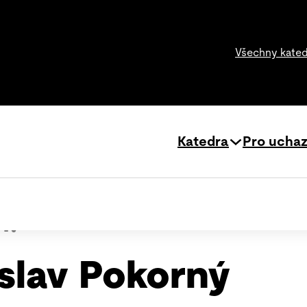
Všechny kate
Katedra
Pro ucha
r.
slav Pokorný