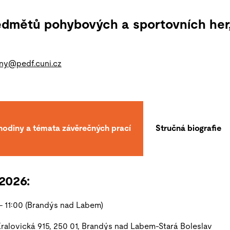
edmětů pohybových a sportovních her,
rny@pedf.cuni.cz
hodiny a témata závěrečných prací
Stručná biografie
2026:
– 11:00 (Brandýs
nad Labem
)
Kralovická 915, 250 01, Brandýs nad Labem-Stará Boleslav