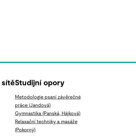
 sítě
Studijní opory
Metodologie psaní závěrečné
práce (Jandová)
Gymnastika (Panská, Hájková)
Relaxační techniky a masáže
(Pokorný)