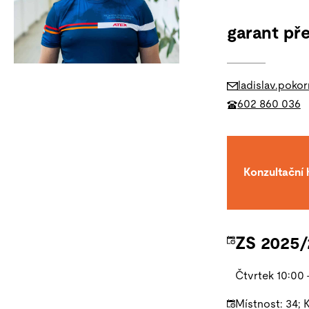
garant př
ladislav.poko
602 860 036
Konzultační 
ZS 2025/
Čtvrtek 10:00 
Místnost: 34; 