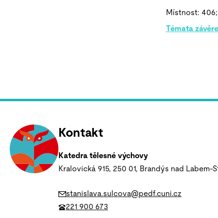
Místnost: 406;
Témata závěre
Kontakt
Katedra tělesné výchovy
Kralovická 915, 250 01, Brandýs nad Labem-S
stanislava.sulcova@pedf.cuni.cz
221 900 673