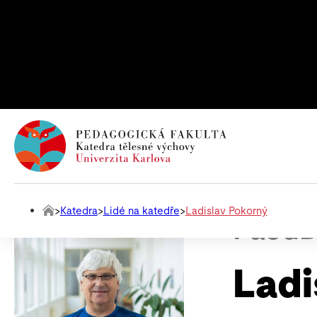
>
Katedra
>
Lidé na katedře
>
Ladislav Pokorný
PaedD
Ladi