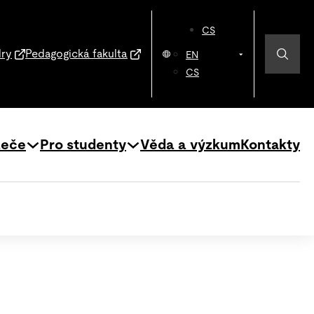
CS
dry
Pedagogická fakulta
EN
CS
zeče
Pro studenty
Věda a výzkum
Kontakty