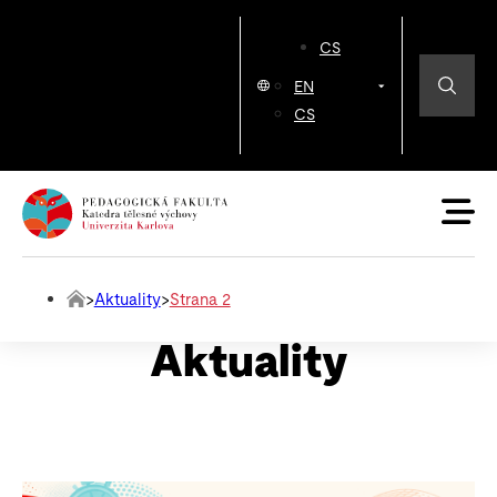
CS
EN
CS
>
Aktuality
>
Strana 2
Aktuality