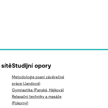
 sítě
Studijní opory
Metodologie psaní závěrečné
práce (Jandová)
Gymnastika (Panská, Hájková)
Relaxační techniky a masáže
(Pokorný)