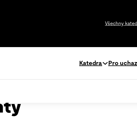
Všechny kate
Katedra
Pro ucha
nty