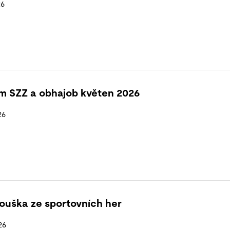
26
 SZZ a obhajob květen 2026
26
ouška ze sportovních her
26