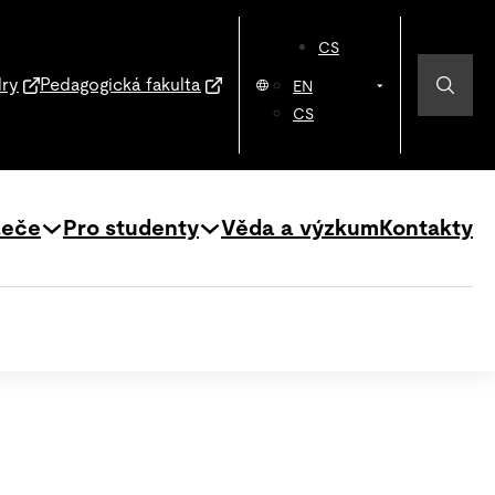
CS
dry
Pedagogická fakulta
EN
CS
zeče
Pro studenty
Věda a výzkum
Kontakty