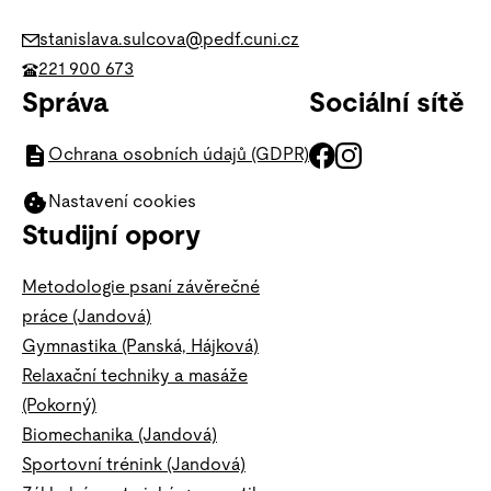
stanislava.sulcova@pedf.cuni.cz
221 900 673
Správa
Sociální sítě
Ochrana osobních údajů (GDPR)
Nastavení cookies
Studijní opory
Metodologie psaní závěrečné
práce (Jandová)
Gymnastika (Panská, Hájková)
Relaxační techniky a masáže
(Pokorný)
Biomechanika (Jandová)
Sportovní trénink (Jandová)