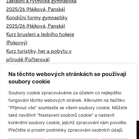
Základní a rytmická gymnastika
2025/26 (Hájková, Panská)
Kondiční formy gymnastiky
2025/26 (Hájková, Panská)
Kurz bruslení a ledního hokeje
(Pokorný)
Kurz turistiky, her a pobytu v
přírodě (Fořterová)
Kurz sportu a pobytu v přírodě
Na těchto webových stránkách se používají
(Fořterová)
soubory cookie
Basic skiing (Fořterová)
Soubory cookie zpracováváme za účelem co nejlepšího
Kurz lyžování (Fořterová)
fungování těchto webových stránek. Kliknutím na tlačítko
Kurz lyžování II (Fořterová)
"Přijmout vše" souhlasíte se všemi soubory cookie. Můžete
také navštívit "Nastavení souborů cookie" a nastavit
konkrétní soubory cookie, jejichž zpracování nám povolíte.
Přečtěte si prosím podmínky zpracování osobních údajů.