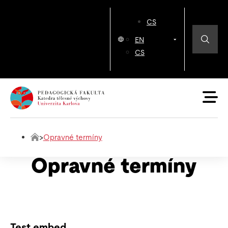
CS
EN
CS
>
Opravné termíny
Opravné termíny
Test embed