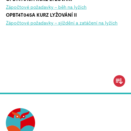
Zápočtové požadavky – běh na lyžích
OPBT4T045A KURZ LYŽOVÁNÍ II
Zápočtové požadavky – sjíždění a zatáčení na lyžích