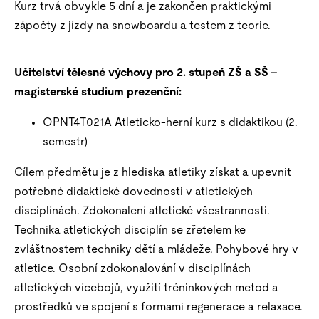
Kurz trvá obvykle 5 dní a je zakončen praktickými
zápočty z jízdy na snowboardu a testem z teorie.
Učitelství tělesné výchovy pro 2. stupeň ZŠ a SŠ –
magisterské studium prezenční:
OPNT4T021A Atleticko-herní kurz s didaktikou (2.
semestr)
Cílem předmětu je z hlediska atletiky získat a upevnit
potřebné didaktické dovednosti v atletických
disciplínách. Zdokonalení atletické všestrannosti.
Technika atletických disciplín se zřetelem ke
zvláštnostem techniky dětí a mládeže. Pohybové hry v
atletice. Osobní zdokonalování v disciplínách
atletických vícebojů, využití tréninkových metod a
prostředků ve spojení s formami regenerace a relaxace.