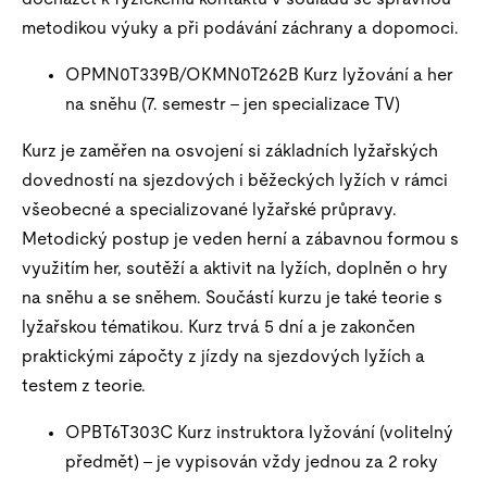
metodikou výuky a při podávání záchrany a dopomoci.
OPMN0T339B/OKMN0T262B Kurz lyžování a her
na sněhu (7. semestr – jen specializace TV)
Kurz je zaměřen na osvojení si základních lyžařských
dovedností na sjezdových i běžeckých lyžích v rámci
všeobecné a specializované lyžařské průpravy.
Metodický postup je veden herní a zábavnou formou s
využitím her, soutěží a aktivit na lyžích, doplněn o hry
na sněhu a se sněhem. Součástí kurzu je také teorie s
lyžařskou tématikou. Kurz trvá 5 dní a je zakončen
praktickými zápočty z jízdy na sjezdových lyžích a
testem z teorie.
OPBT6T303C Kurz instruktora lyžování (volitelný
předmět) – je vypisován vždy jednou za 2 roky