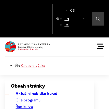
CS
EN
CS
>
Kurzovní výuka
Obsah stránky
Aktuální nabídka kurzů
Cíle programu
Řád kurzu