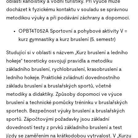
oblasti kanoistiky a vodní turistiky. Při výuce může
docházet k fyzickému kontaktu v souladu se správnou
metodikou výuky a při podávání záchrany a dopomoci.
OPBT4T052A Sportovní a pohybové aktivity V =
kurz gymnastiky a kurz bruslení (5. semestr)
Studující si v oblasti s názvem „Kurz bruslení a ledního
hokeje“ teoreticky osvojují pravidla a metodiku
základního bruslení, rychlobruslení, krasobruslení a
ledního hokeje. Praktické zvládnutí dovednostního
základu bruslení a bruslařských sportů, včetně
metodiky a didaktiky. Způsoby dopomoci ve výuce
bruslení a technické pomůcky tréninku v bruslařských
sportech. Bezpečnost výuky bruslení a bruslařských
sportů. Zápočtovými požadavky jsou základní
dovedností testy z prvků základního bruslení a test
jízdy se zaměřením na krátkodobou vytrvalost. V „Kurzu