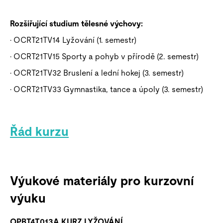
Rozšiřující studium tělesné výchovy:
· OCRT21TV14 Lyžování (1. semestr)
· OCRT21TV15 Sporty a pohyb v přírodě (2. semestr)
· OCRT21TV32 Bruslení a lední hokej (3. semestr)
· OCRT21TV33 Gymnastika, tance a úpoly (3. semestr)
Řád kurzu
Výukové materiály pro kurzovní
výuku
OPBT4T013A KURZ LYŽOVÁNÍ