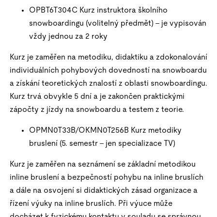
OPBT6T304C Kurz instruktora školního
snowboardingu (volitelný předmět) – je vypisován
vždy jednou za 2 roky
Kurz je zaměřen na metodiku, didaktiku a zdokonalování
individuálních pohybových dovedností na snowboardu
a získání teoretických znalostí z oblasti snowboardingu.
Kurz trvá obvykle 5 dní a je zakončen praktickými
zápočty z jízdy na snowboardu a testem z teorie.
OPMN0T33B/OKMN0T256B Kurz metodiky
bruslení (5. semestr – jen specializace TV)
Kurz je zaměřen na seznámení se základní metodikou
inline bruslení a bezpečností pohybu na inline bruslích
a dále na osvojení si didaktických zásad organizace a
řízení výuky na inline bruslích. Při výuce může
docházet k fyzickému kontaktu v souladu se správnou