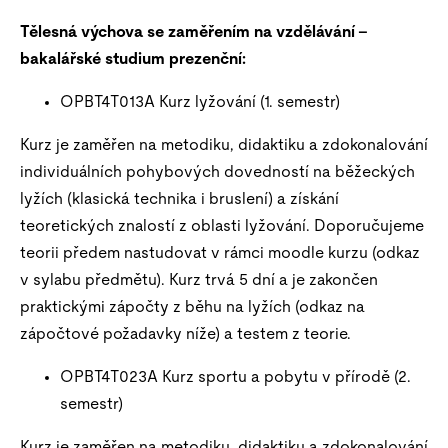
Tělesná výchova se zaměřením na vzdělávání –
bakalářské studium prezenční:
OPBT4T013A Kurz lyžování (1. semestr)
Kurz je zaměřen na metodiku, didaktiku a zdokonalování
individuálních pohybových dovedností na běžeckých
lyžích (klasická technika i bruslení) a získání
teoretických znalostí z oblasti lyžování. Doporučujeme
teorii předem nastudovat v rámci moodle kurzu (odkaz
v sylabu předmětu). Kurz trvá 5 dní a je zakončen
praktickými zápočty z běhu na lyžích (odkaz na
zápočtové požadavky níže) a testem z teorie.
OPBT4T023A Kurz sportu a pobytu v přírodě (2.
semestr)
Kurz je zaměřen na metodiku, didaktiku a zdokonalování