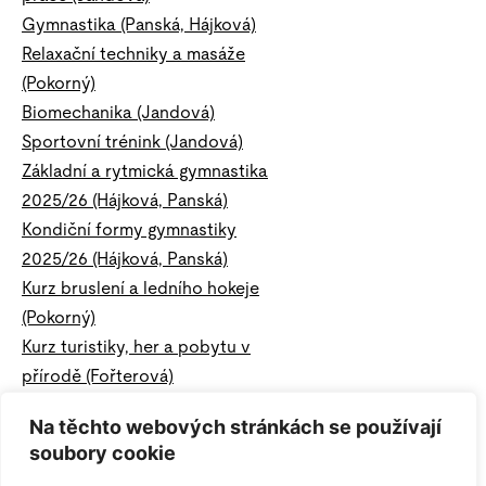
Gymnastika (Panská, Hájková)
Relaxační techniky a masáže
(Pokorný)
Biomechanika (Jandová)
Sportovní trénink (Jandová)
Základní a rytmická gymnastika
2025/26 (Hájková, Panská)
Kondiční formy gymnastiky
2025/26 (Hájková, Panská)
Kurz bruslení a ledního hokeje
(Pokorný)
Kurz turistiky, her a pobytu v
přírodě (Fořterová)
Kurz sportu a pobytu v přírodě
Na těchto webových stránkách se používají
(Fořterová)
soubory cookie
Basic skiing (Fořterová)