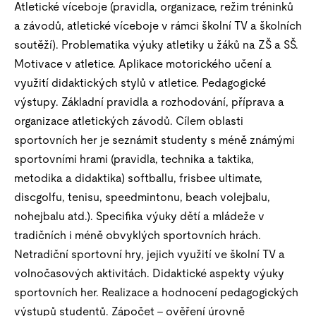
Atletické víceboje (pravidla, organizace, režim tréninků
a závodů, atletické víceboje v rámci školní TV a školních
soutěží). Problematika výuky atletiky u žáků na ZŠ a SŠ.
Motivace v atletice. Aplikace motorického učení a
využití didaktických stylů v atletice. Pedagogické
výstupy. Základní pravidla a rozhodování, příprava a
organizace atletických závodů. Cílem oblasti
sportovních her je seznámit studenty s méně známými
sportovními hrami (pravidla, technika a taktika,
metodika a didaktika) softballu, frisbee ultimate,
discgolfu, tenisu, speedmintonu, beach volejbalu,
nohejbalu atd.). Specifika výuky dětí a mládeže v
tradičních i méně obvyklých sportovních hrách.
Netradiční sportovní hry, jejich využití ve školní TV a
volnočasových aktivitách. Didaktické aspekty výuky
sportovních her. Realizace a hodnocení pedagogických
výstupů studentů. Zápočet – ověření úrovně