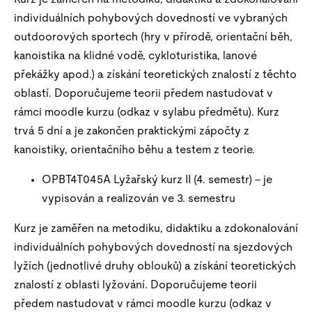
individuálních pohybových dovedností ve vybraných
outdoorových sportech (hry v přírodě, orientační běh,
kanoistika na klidné vodě, cykloturistika, lanové
překážky apod.) a získání teoretických znalostí z těchto
oblastí. Doporučujeme teorii předem nastudovat v
rámci moodle kurzu (odkaz v sylabu předmětu). Kurz
trvá 5 dní a je zakončen praktickými zápočty z
kanoistiky, orientačního běhu a testem z teorie.
OPBT4T045A Lyžařský kurz II (4. semestr) – je
vypisován a realizován ve 3. semestru
Kurz je zaměřen na metodiku, didaktiku a zdokonalování
individuálních pohybových dovedností na sjezdových
lyžích (jednotlivé druhy oblouků) a získání teoretických
znalostí z oblasti lyžování. Doporučujeme teorii
předem nastudovat v rámci moodle kurzu (odkaz v